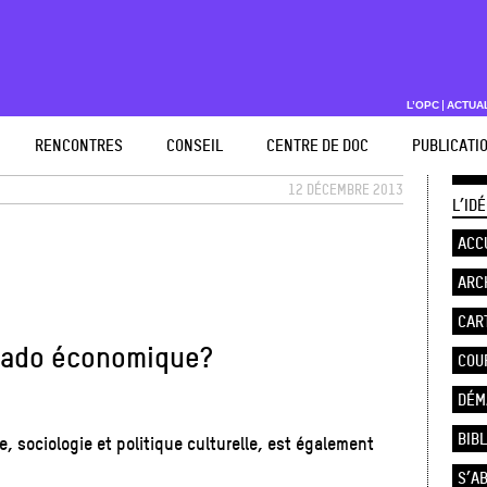
L’OPC
ACTUA
RENCONTRES
CONSEIL
CENTRE DE DOC
PUBLICATI
12 DÉCEMBRE 2013
L’ID
ACC
ARC
CAR
orado économique?
COU
DÉM
BIB
, sociologie et politique culturelle, est également
S’A