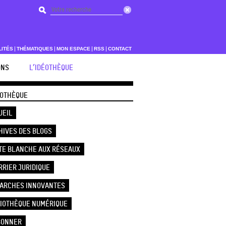
LITÉS
THÉMATIQUES
MON ESPACE
RSS
CONTACT
ONS
L’IDÉOTHÈQUE
ÉOTHÈQUE
UEIL
HIVES DES BLOGS
TE BLANCHE AUX RÉSEAUX
RRIER JURIDIQUE
ARCHES INNOVANTES
LIOTHÈQUE NUMÉRIQUE
BONNER