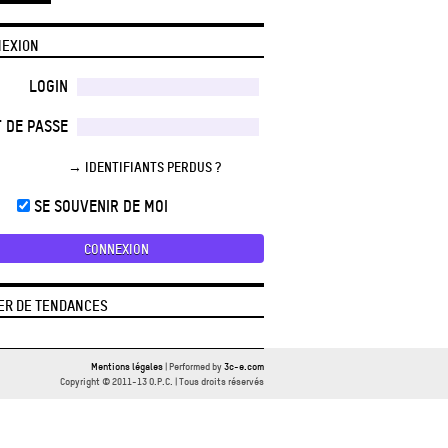
EXION
LOGIN
 DE PASSE
→ IDENTIFIANTS PERDUS ?
SE SOUVENIR DE MOI
ER DE TENDANCES
Mentions légales
| Performed by
3c-e.com
Copyright © 2011-13 O.P.C. | Tous droits réservés