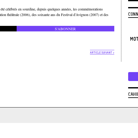
t été célébrés en sourdine, depuis quelques années, les commémorations
CONN
isation théâtrale (2006), des soixante ans du Festival d’Avignon (2007) et des
S'ABONNER
MOT
ARTICLE SUIVANT >
CAHI