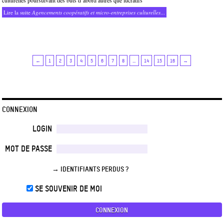
culturelles poursuivant des buts d’abord autres que lucratifs
Lire la suite
Agencements coopératifs et micro-entreprises culturelles
...
←
1
2
3
4
5
6
7
8
…
14
15
16
→
CONNEXION
LOGIN
MOT DE PASSE
→ IDENTIFIANTS PERDUS ?
SE SOUVENIR DE MOI