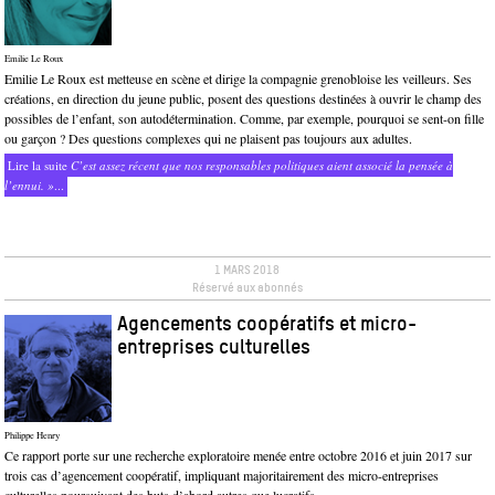
Emilie Le Roux
Emilie Le Roux est metteuse en scène et dirige la compagnie grenobloise les veilleurs. Ses
créations, en direction du jeune public, posent des questions destinées à ouvrir le champ des
possibles de l’enfant, son autodétermination. Comme, par exemple, pourquoi se sent-on fille
ou garçon ? Des questions complexes qui ne plaisent pas toujours aux adultes.
Lire la suite
C’est assez récent que nos responsables politiques aient associé la pensée à
l’ennui. »
...
1 MARS 2018
Réservé aux abonnés
Agencements coopératifs et micro-
entreprises culturelles
Philippe Henry
Ce rapport porte sur une recherche exploratoire menée entre octobre 2016 et juin 2017 sur
trois cas d’agencement coopératif, impliquant majoritairement des micro-entreprises