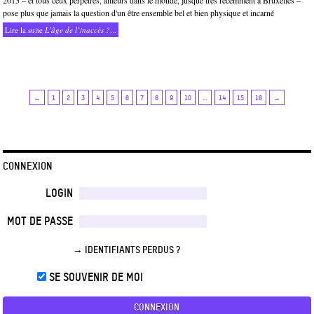
2015 – et tous ceux perpétrés, ailleurs dans le monde, jusque très récemment à Bruxelles –
pose plus que jamais la question d'un être ensemble bel et bien physique et incarné
Lire la suite
L’âge de l’inaccès ?
...
←
1
2
3
4
5
6
7
8
9
10
…
14
15
16
→
CONNEXION
LOGIN
MOT DE PASSE
→ IDENTIFIANTS PERDUS ?
SE SOUVENIR DE MOI