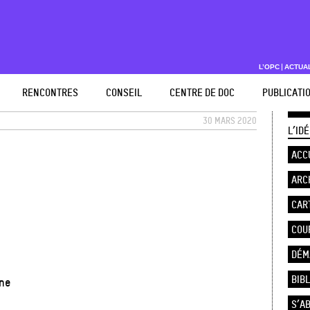
L’OPC
ACTUA
RENCONTRES
CONSEIL
CENTRE DE DOC
PUBLICATI
30 MARS 2020
L’ID
ACC
ARC
CAR
COU
DÉM
BIB
nne
S’A