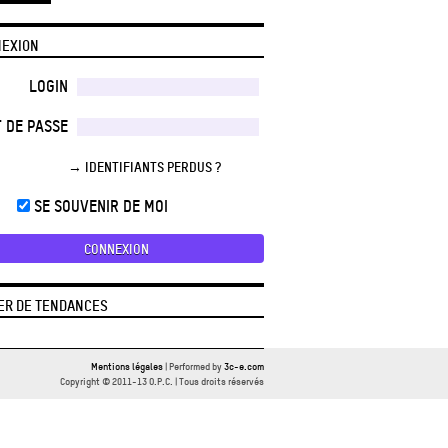
EXION
LOGIN
 DE PASSE
→ IDENTIFIANTS PERDUS ?
SE SOUVENIR DE MOI
ER DE TENDANCES
Mentions légales
| Performed by
3c-e.com
Copyright © 2011-13 O.P.C. | Tous droits réservés