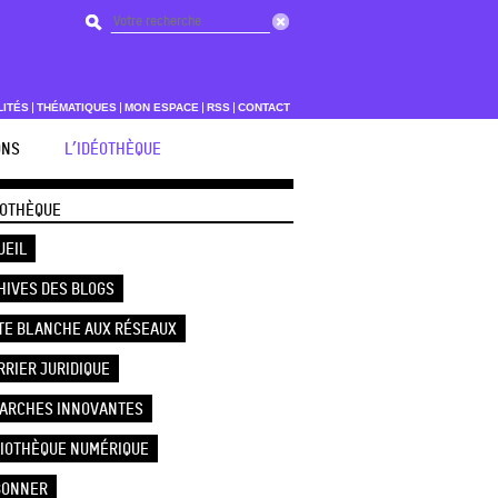
LITÉS
THÉMATIQUES
MON ESPACE
RSS
CONTACT
ONS
L’IDÉOTHÈQUE
ÉOTHÈQUE
UEIL
HIVES DES BLOGS
TE BLANCHE AUX RÉSEAUX
RRIER JURIDIQUE
ARCHES INNOVANTES
LIOTHÈQUE NUMÉRIQUE
BONNER