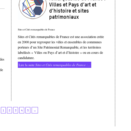
Villes et Pays d’art et
d’histoire et sites
patrimoniaux
Sites et Cités remarquables de France
Sites et Cités remarquables de France est une association créée
en 2000 pour regrouper les villes et ensembles de communes
porteurs d’un Site Patrimonial Remarquable, et les territoires
labellisés « Villes ou Pays d’art et d’histoire » ou en cours de
candidature.
 des
Lire la suite
Sites et Cités remarquables de France :
...
 de
1
2
3
4
5
→