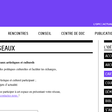
L’OPC
ACTUA
RENCONTRES
CONSEIL
CENTRE DE DOC
PUBLICATI
SEAUX
L’ID
ACC
aux artistiques et culturels
ARC
s politiques culturelles et faciliter les échanges,
CAR
stique et culturel participant ;
COU
ets d’actualité.
DÉM
ez participer à cet espace en présentant votre réseau,
contactez-nous
!
BIB
S’A