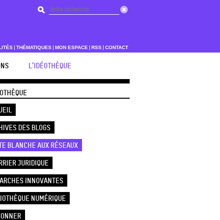
LITÉS
THÉMATIQUES
MON ESPACE
RSS
CONTACT
ONS
L’IDÉOTHÈQUE
ÉOTHÈQUE
UEIL
HIVES DES BLOGS
TE BLANCHE AUX RÉSEAUX
RRIER JURIDIQUE
ARCHES INNOVANTES
LIOTHÈQUE NUMÉRIQUE
BONNER